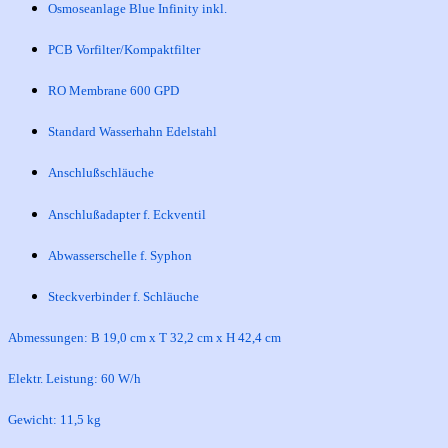
Osmoseanlage Blue Infinity inkl.
PCB Vorfilter/Kompaktfilter
RO Membrane 600 GPD
Standard Wasserhahn Edelstahl
Anschlußschläuche
Anschlußadapter f. Eckventil
Abwasserschelle f. Syphon
Steckverbinder f. Schläuche
Abmessungen: B 19,0 cm x T 32,2 cm x H 42,4 cm
Elektr. Leistung: 60 W/h
Gewicht: 11,5 kg